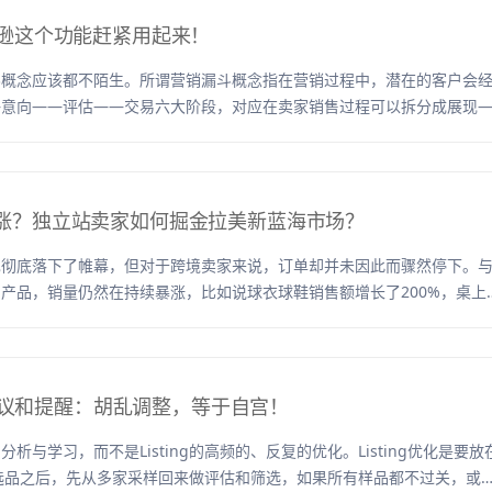
马逊这个功能赶紧用起来！
斗概念应该都不陌生。所谓营销漏斗概念指在营销过程中，潜在的客户会
—意向——评估——交易六大阶段，对应在卖家销售过程可以拆分成展现
涨？独立站卖家如何掘金拉美新蓝海市场？
也彻底落下了帷幕，但对于跨境卖家来说，订单却并未因此而骤然停下。
产品，销量仍然在持续暴涨，比如说球衣球鞋销售额增长了200%，桌上
化的建议和提醒：胡乱调整，等于自宫！
析与学习，而不是Listing的高频的、反复的优化。Listing优化是要放
行的。选品之后，先从多家采样回来做评估和筛选，如果所有样品都不过关，或