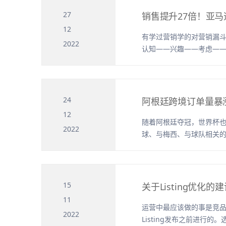
27
销售提升27倍！亚
12
有学过营销学的对营销漏
2022
认知——兴趣——考虑—
点击——访问——咨询...
24
阿根廷跨境订单量暴
12
随着阿根廷夺冠，世界杯
2022
球、与梅西、与球队相关的
球销量增长了120...
15
关于Listing优
11
运营中最应该做的事是竞品分
2022
Listing发布之前进