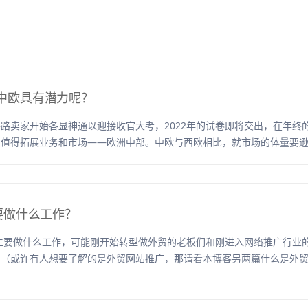
中欧具有潜力呢？
路卖家开始各显神通以迎接收官大考，2022年的试卷即将交出，在年终
区值得拓展业务和市场——欧洲中部。中欧与西欧相比，就市场的体量要
要做什么工作？
eo主要做什么工作，可能刚开始转型做外贸的老板们和刚进入网络推广行业
。（或许有人想要了解的是外贸网站推广，那请看本博客另两篇什么是外